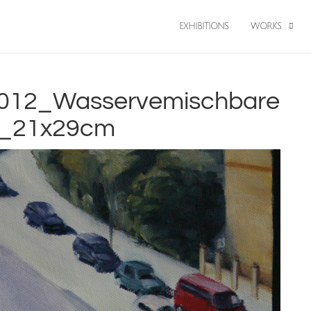
EXHIBITIONS
WORKS
)_2012_Wasservemischbare
nd_21x29cm