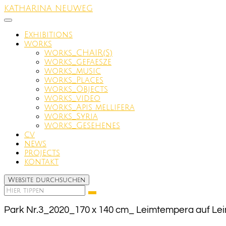
Zum
KATHARINA NEUWEG
Inhalt
springen
Exhibitions
works
works_CHAIR(S)
works_gefaesze
works_music
works_Places
works_Objects
works_video
works_Apis mellifera
works_Syria
works_Gesehenes
cv
news
projects
kontakt
Website durchsuchen
Suchen
Suchen
nach:
Park Nr.3_2020_170 x 140 cm_ Leimtempera auf Le